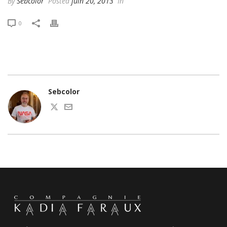
By
Sebcolor
Posted
juin 20, 2013
In
0
Sebcolor