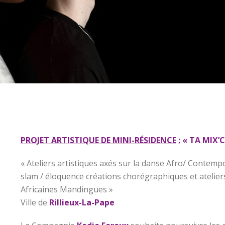
PROJET ARTISTIQUE
DE MINI-RÉSIDENCE
:
« TA MIX’C
« Ateliers artistiques axés sur la danse Afro/ Contempo
slam / éloquence créations chorégraphiques et atelier
Africaines Mandingues »
Ville de
Rillieux-La-Pape