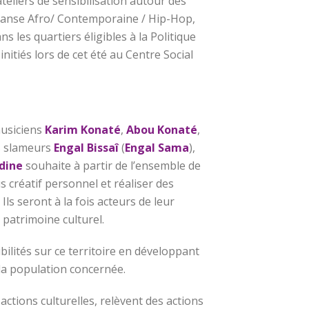
teliers de sensibilisation autour des
a danse Afro/ Contemporaine / Hip-Hop,
s les quartiers éligibles à la Politique
à initiés lors de cet été au Centre Social
usiciens
Karim Konaté
,
Abou Konaté
,
s slameurs
Engal Bissaî
(
Engal Sama
),
dine
souhaite à partir de l’ensemble de
s créatif personnel et réaliser des
Ils seront à la fois acteurs de leur
 patrimoine culturel.
ilités sur ce territoire en développant
 la population concernée.
ctions culturelles, relèvent des actions