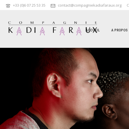
+33 (0)6 07 25 53 35
contact@compagniekadiafaraux.org
C
ACCUEIL
A PROPOS