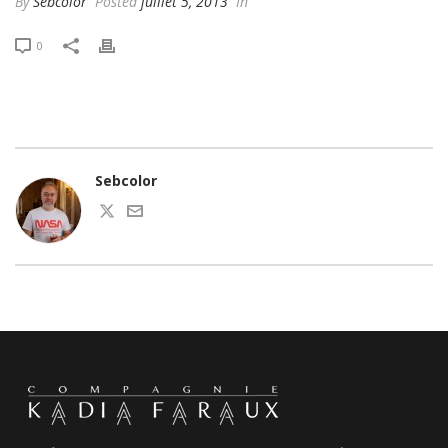
By
Sebcolor
Posted
juillet 5, 2013
In
0
Sebcolor