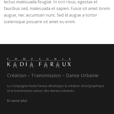
lectus malesuada feugiat. In orci risus, egestas et
faucibus sed, malesuada et sapien. Fusce sit amet lorem
augue, nec accumsan nunc. Sed id augue a tortor
scelerisque posuere sit amet eu enim.
Création – Transmission – Danse Urbaine
La Compagnie Kadia Faraux développe la création chorégraphique
et la transmission autour des danses urbaines.
En savoir plus