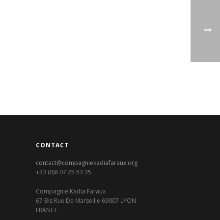
CONTACT
contact@compagniekadiafaraux.org
+33 (0)6 07 25 53 35
Compagnie Kadia Faraux
67 Bis Rue De Marseille 69007 LYON
FRANCE