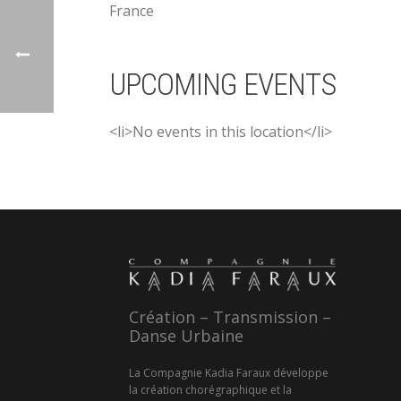
France
UPCOMING EVENTS
<li>No events in this location</li>
Création – Transmission –
Danse Urbaine
La Compagnie Kadia Faraux développe
la création chorégraphique et la